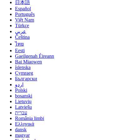
日本語
Español
Português
Việt Nam
Türkçe
عربي
Čeština
ไทย
Eesti
Gaeilgenah Éireann
Bai Miaowen
íslenska
Cymraeg
Български
اردو
Polski
bosanski
Lietuvių
Latviešu
עברית
România limbi
Ελληνικά
dansk
magyar