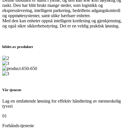
Denne modulen er stabil i ytelse, og den kan lese kort nøyaktig og
raskt. Den har blitt brukt mange steder, som logistikk og
ekspresslevering, intelligent parkering, bedriftens adgangskontroll
og oppmøtesystemer, samt ulike bærbare enheter.
Med den kan enheter oppnå intelligent kortlesing og gjenkjenning,
og også sikre sikkerhetsstyring. Det er en veldig praktisk løsning.
bildet av produktet
Vår tjeneste
Lag en omfattende løsning for effektiv håndtering av menneskelig
tyveri
01
Forhånds-tjeneste