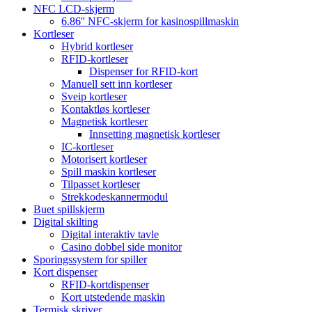
NFC LCD-skjerm
6.86'' NFC-skjerm for kasinospillmaskin
Kortleser
Hybrid kortleser
RFID-kortleser
Dispenser for RFID-kort
Manuell sett inn kortleser
Sveip kortleser
Kontaktløs kortleser
Magnetisk kortleser
Innsetting magnetisk kortleser
IC-kortleser
Motorisert kortleser
Spill maskin kortleser
Tilpasset kortleser
Strekkodeskannermodul
Buet spillskjerm
Digital skilting
Digital interaktiv tavle
Casino dobbel side monitor
Sporingssystem for spiller
Kort dispenser
RFID-kortdispenser
Kort utstedende maskin
Termisk skriver