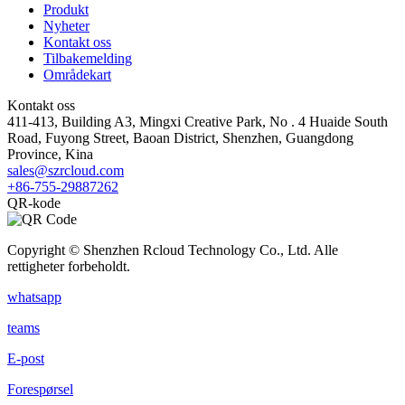
Produkt
Nyheter
Kontakt oss
Tilbakemelding
Områdekart
Kontakt oss
411-413, Building A3, Mingxi Creative Park, No . 4 Huaide South
Road, Fuyong Street, Baoan District, Shenzhen, Guangdong
Province, Kina
sales@szrcloud.com
+86-755-29887262
QR-kode
Copyright © Shenzhen Rcloud Technology Co., Ltd. Alle
rettigheter forbeholdt.
whatsapp
teams
E-post
Forespørsel