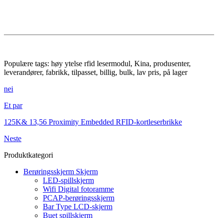
Populære tags: høy ytelse rfid lesermodul, Kina, produsenter,
leverandører, fabrikk, tilpasset, billig, bulk, lav pris, på lager
nei
Et par
125K& 13,56 Proximity Embedded RFID-kortleserbrikke
Neste
Produktkategori
Berøringsskjerm Skjerm
LED-spillskjerm
Wifi Digital fotoramme
PCAP-berøringsskjerm
Bar Type LCD-skjerm
Buet spillskjerm