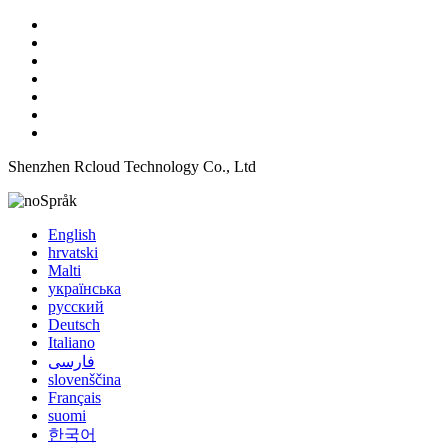
Shenzhen Rcloud Technology Co., Ltd
Språk
English
hrvatski
Malti
українська
русский
Deutsch
Italiano
فارسی
slovenščina
Français
suomi
한국어