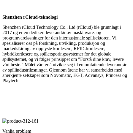
Shenzhen rCloud-teknologi
Shenzhen rCloud Technology Co., Ltd (rCloud) ble grunnlagt i
2017 og er en dedikert leverandør av maskinvare- og
programvareløsninger for den internasjonale spillsektoren. Vi
spesialiserer oss på forskning, utvikling, produksjon og
markedsføring av opplyste kortlesere, RFID-kortlesere,
hybridkortlesere og spillersporingssystemer for det globale
spillsystemet, og vi følger prinsippet om "Forstå dine krav, levere
vårt beste." Målet vårt er å utvikle seg til en omfattende leverandør
av spillindustriløsninger. Gjennom årene har vi samarbeidet med
anerkjente selskaper som Novomatic, EGT, Advansys, Princess og
Playtech.
Vanlig problem