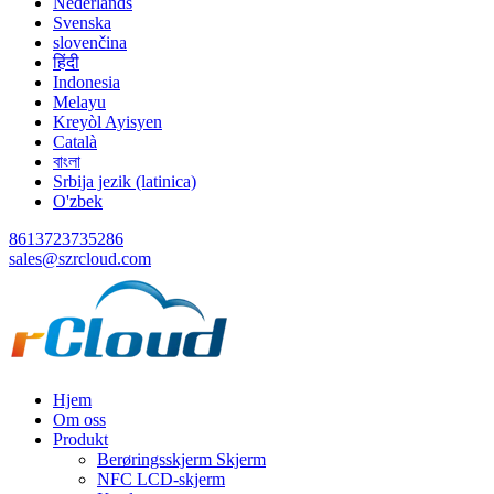
Nederlands
Svenska
slovenčina
हिंदी
Indonesia
Melayu
Kreyòl Ayisyen
Català
বাংলা
Srbija jezik (latinica)
O'zbek
8613723735286
sales@szrcloud.com
Hjem
Om oss
Produkt
Berøringsskjerm Skjerm
NFC LCD-skjerm