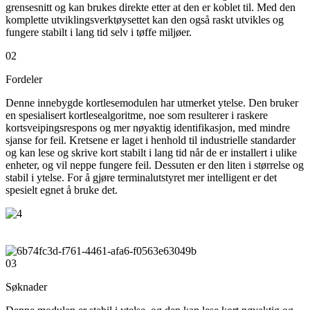
grensesnitt og kan brukes direkte etter at den er koblet til. Med den
komplette utviklingsverktøysettet kan den også raskt utvikles og
fungere stabilt i lang tid selv i tøffe miljøer.
02
Fordeler
Denne innebygde kortlesemodulen har utmerket ytelse. Den bruker
en spesialisert kortlesealgoritme, noe som resulterer i raskere
kortsveipingsrespons og mer nøyaktig identifikasjon, med mindre
sjanse for feil. Kretsene er laget i henhold til industrielle standarder
og kan lese og skrive kort stabilt i lang tid når de er installert i ulike
enheter, og vil neppe fungere feil. Dessuten er den liten i størrelse og
stabil i ytelse. For å gjøre terminalutstyret mer intelligent er det
spesielt egnet å bruke det.
03
Søknader