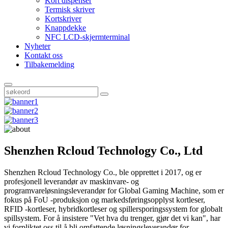
Kort dispenser
Termisk skriver
Kortskriver
Knappdekke
NFC LCD-skjermterminal
Nyheter
Kontakt oss
Tilbakemelding
Shenzhen Rcloud Technology Co., Ltd
Shenzhen Rcloud Technology Co., ble opprettet i 2017, og er
profesjonell leverandør av maskinvare- og
programvareløsningsleverandør for Global Gaming Machine, som er
fokus på FoU -produksjon og markedsføringsopplyst kortleser,
RFID -kortleser, hybridkortleser og spillersporingssystem for globalt
spillsystem. For å insistere "Vet hva du trenger, gjør det vi kan", har
vi forpliktet oss til å bli omfattende løsningsleverandør for