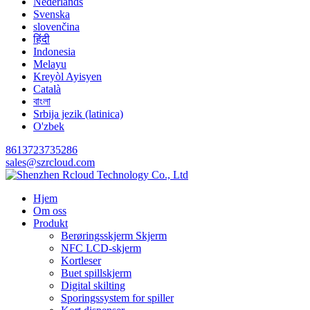
Nederlands
Svenska
slovenčina
हिंदी
Indonesia
Melayu
Kreyòl Ayisyen
Català
বাংলা
Srbija jezik (latinica)
O'zbek
8613723735286
sales@szrcloud.com
Hjem
Om oss
Produkt
Berøringsskjerm Skjerm
NFC LCD-skjerm
Kortleser
Buet spillskjerm
Digital skilting
Sporingssystem for spiller