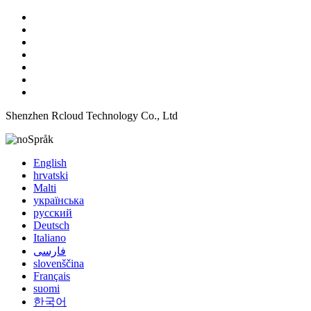
Shenzhen Rcloud Technology Co., Ltd
Språk
English
hrvatski
Malti
українська
русский
Deutsch
Italiano
فارسی
slovenščina
Français
suomi
한국어