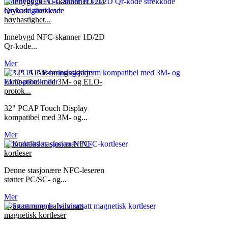
Innebygd NFC-skanner 1D/2D
Qr-kode strekkode
høyhastighet...
Innebygd NFC-skanner 1D/2D
Qr-kode...
Mer
32" PCAP-berøringsskjerm
kompatibel med 3M- og ELO-
protok...
32" PCAP Touch Display
kompatibel med 3M- og...
Mer
Kontaktløs stasjonær NFC-
kortleser
Denne stasjonære NFC-leseren
støtter PC/SC- og...
Mer
Svart ramme, halvinnsatt
magnetisk kortleser