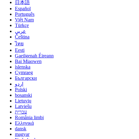
日本語
Español
Português
Việt Nam
Türkçe
عربي
Čeština
ไทย
Eesti
Gaeilgenah Éireann
Bai Miaowen
íslenska
Cymraeg
Български
اردو
Polski
bosanski
Lietuvių
Latviešu
עברית
România limbi
Ελληνικά
dansk
magyar